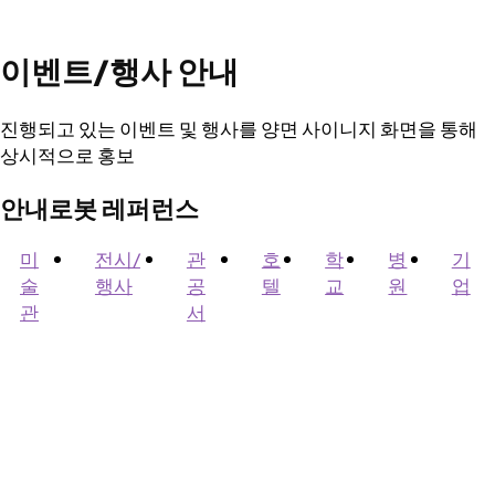
이벤트/행사 안내
진행되고 있는 이벤트 및 행사를 양면 사이니지 화면을 통해
상시적으로 홍보
안내로봇 레퍼런스
미
전시/
관
호
학
병
기
술
행사
공
텔
교
원
업
관
서