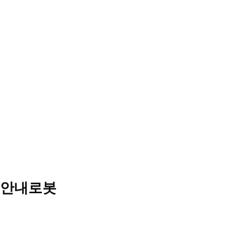
LG클로이 안내로봇
똑똑한 로봇 안내원
제품 상세 보기
안내로봇